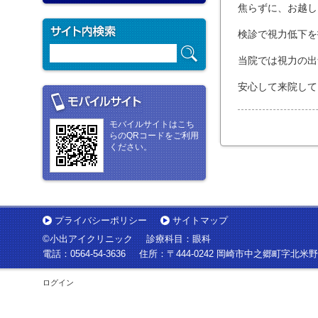
焦らずに、お越し
検診で視力低下を
当院では視力の出
安心して来院して
モバイルサイトはこち
らのQRコードをご利用
ください。
プライバシーポリシー
サイトマップ
©小出アイクリニック
診療科目：眼科
電話：
0564-54-3636
住所：
〒444-0242 岡崎市中之郷町字北米野
ログイン