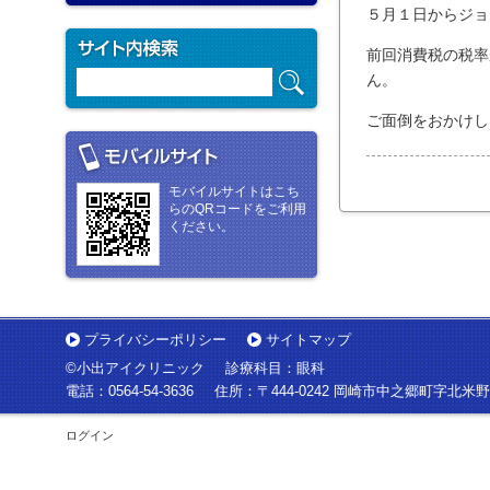
５月１日からジョ
前回消費税の税率
ん。
ご面倒をおかけし
モバイルサイトはこち
らのQRコードをご利用
ください。
プライバシーポリシー
サイトマップ
©小出アイクリニック
診療科目：眼科
電話：
0564-54-3636
住所：
〒444-0242 岡崎市中之郷町字北米野
ログイン